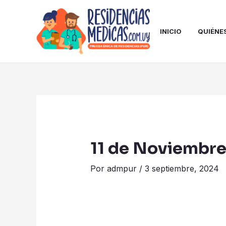
Ir
Post
al
navigation
contenido
INICIO
QUIÉNE
11 de Noviembr
Por
admpur
/
3 septiembre, 2024