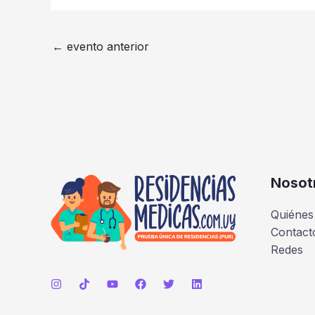
←
evento anterior
Nosot
Quiénes
Contact
Redes