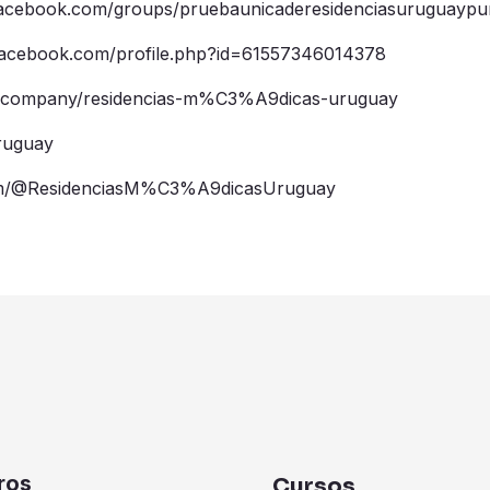
facebook.com/groups/pruebaunicaderesidenciasuruguaypu
facebook.com/profile.php?id=61557346014378
om/company/residencias-m%C3%A9dicas-uruguay
ruguay
om/@ResidenciasM%C3%A9dicasUruguay
ros
Cursos