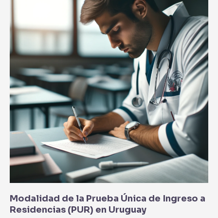
la
Prueba
Única
de
Ingreso
a
Residencias
(PUR)
en
Uruguay
Modalidad de la Prueba Única de Ingreso a
Residencias (PUR) en Uruguay