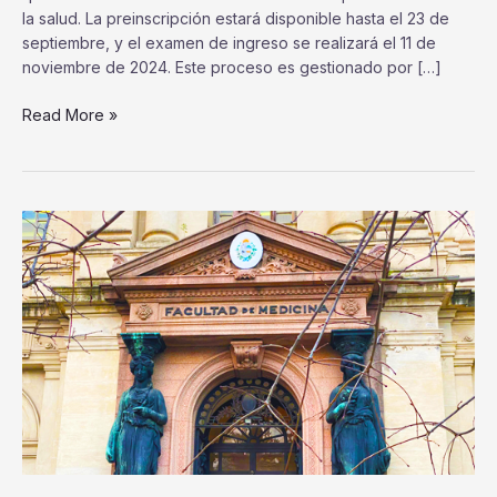
la salud. La preinscripción estará disponible hasta el 23 de
septiembre, y el examen de ingreso se realizará el 11 de
noviembre de 2024. Este proceso es gestionado por […]
Read More »
Ya
está
la
fecha
de
la
PUR
2024!