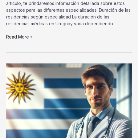
artículo, te brindaremos información detallada sobre estos
aspectos para las diferentes especialidades. Duración de las
residencias según especialidad La duración de las
residencias médicas en Uruguay varía dependiendo
Read More »
Fecha
Estimada
de
la
Prueba
Única
de
Residencias
de
Uruguay
2024