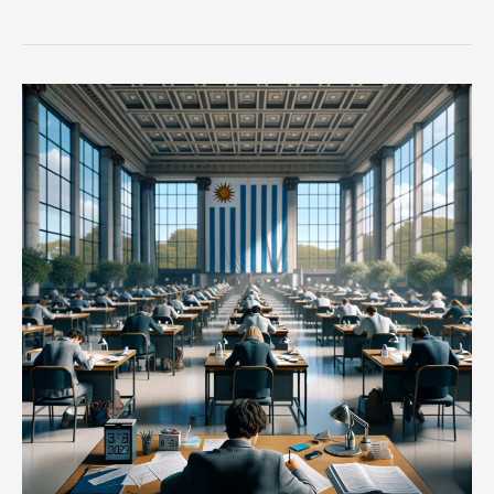
La
Prueba
Única
de
Residencias
Médicas
2023
en
Uruguay:
Un
Año
de
Cambios
y
Oportunidades