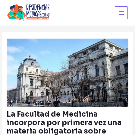
Ir
Post
Main
al
navigation
Men
contenido
La Facultad de Medicina
incorpora por primera vez una
materia obligatoria sobre