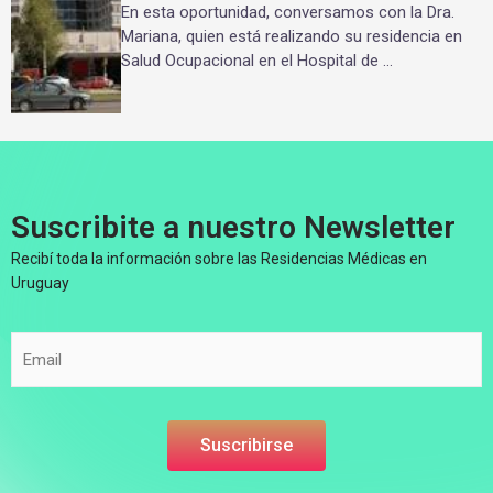
En esta oportunidad, conversamos con la Dra.
Mariana, quien está realizando su residencia en
Salud Ocupacional en el Hospital de …
Suscribite a nuestro Newsletter
Recibí toda la información sobre las Residencias Médicas en
Uruguay
E
*
m
*
a
E
i
m
l
a
Suscribirse
*
i
l