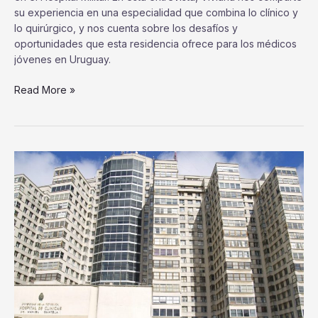
su experiencia en una especialidad que combina lo clínico y
lo quirúrgico, y nos cuenta sobre los desafíos y
oportunidades que esta residencia ofrece para los médicos
jóvenes en Uruguay.
Read More »
Entrevista
con
el
Dr.
Raúl
Maldonado,
Residente
de
Otorrinolaringología
en
el