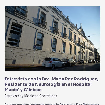
Entrevista
con
la
Dra.
María
Paz
Rodríguez,
Residente
de
Neurología
en
el
Hospital
Maciel
Entrevista con la Dra. María Paz Rodríguez,
y
Residente de Neurología en el Hospital
Clínicas
Maciel y Clínicas
Entrevistas
/
Medicina Contenidos
En esta ocasión, entrevistamos a la Dra. María Paz Rodríguez,