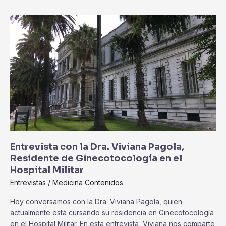
Entrevista
con
la
Dra.
Viviana
Pagola,
Residente
de
Ginecotocología
en
el
Hospital
Entrevista con la Dra. Viviana Pagola,
Militar
Residente de Ginecotocología en el
Hospital Militar
Entrevistas
/
Medicina Contenidos
Hoy conversamos con la Dra. Viviana Pagola, quien
actualmente está cursando su residencia en Ginecotocología
en el Hospital Militar. En esta entrevista, Viviana nos comparte