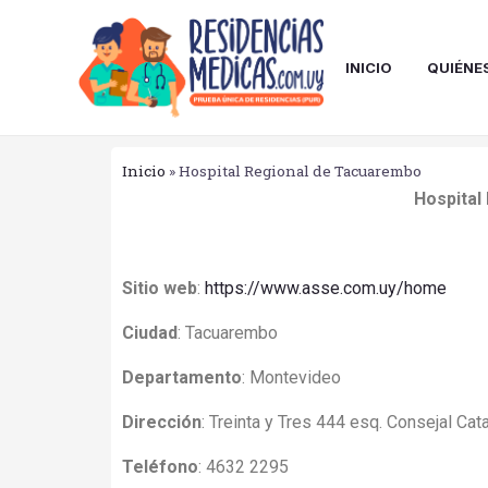
Ir
al
contenido
INICIO
QUIÉNE
Inicio
»
Hospital Regional de Tacuarembo
Hospital
Sitio web
:
https://www.asse.com.uy/home
Ciudad
:
Tacuarembo
Departamento
:
Montevideo
Dirección
:
Treinta y Tres 444 esq. Consejal Cat
Teléfono
:
4632 2295