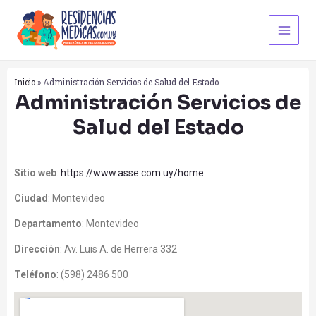
Ir
Main
al
Men
contenido
Inicio
»
Administración Servicios de Salud del Estado
Administración Servicios de
Salud del Estado
Sitio web
:
https://www.asse.com.uy/home
Ciudad
: Montevideo
Departamento
: Montevideo
Dirección
: Av. Luis A. de Herrera 332
Teléfono
: (598) 2486 500