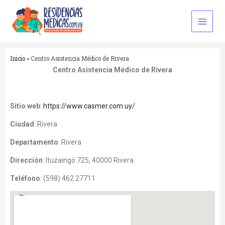
Ir
Main
al
Men
contenido
Inicio
»
Centro Asistencia Médico de Rivera
Centro Asistencia Médico de Rivera
Sitio web
:
https://www.casmer.com.uy/
Ciudad
:
Rivera
Departamento
:
Rivera
Dirección
: Ituzaingó 725, 40000 Rivera
Teléfono
:
(598) 462 27711