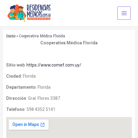
Ir
Main
al
Men
contenido
Inicio
»
Cooperativa Médica Florida
Cooperativa Médica Florida
Sitio web
:
https://www.comef.com.uy/
Ciudad
:
Florida
Departamento
:
Florida
Dirección
:
Gral. Flores 3387
Teléfono
:
598 4352 5141