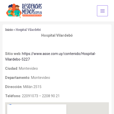
Ir
Main
al
Men
contenido
Inicio
»
Hospital Vilardebó
Hospital Vilardebó
Sitio web
:
https://www.asse.com.uy/contenido/Hospital-
Vilardebo-5227
Ciudad
:
Montevideo
Departamento
:
Montevideo
Dirección
:
Millán 2515
Teléfono
:
22091073 – 2208 90 21