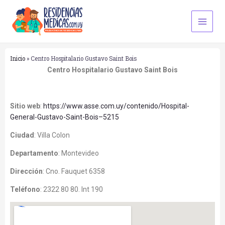
Ir
Main
al
Men
contenido
Inicio
»
Centro Hospitalario Gustavo Saint Bois
Centro Hospitalario Gustavo Saint Bois
Sitio web
:
https://www.asse.com.uy/contenido/Hospital-
General-Gustavo-Saint-Bois–5215
Ciudad
:
Villa Colon
Departamento
:
Montevideo
Dirección
:
Cno. Fauquet 6358
Teléfono
:
2322 80 80. Int 190