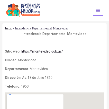
Ir
Main
al
Men
contenido
Inicio
»
Intendencia Departamental Montevideo
Intendencia Departamental Montevideo
Sitio web
:
https://montevideo.gub.uy/
Ciudad
:
Montevideo
Departamento
:
Montevideo
Dirección
:
Av. 18 de Julio 1360
Teléfono
:
1950