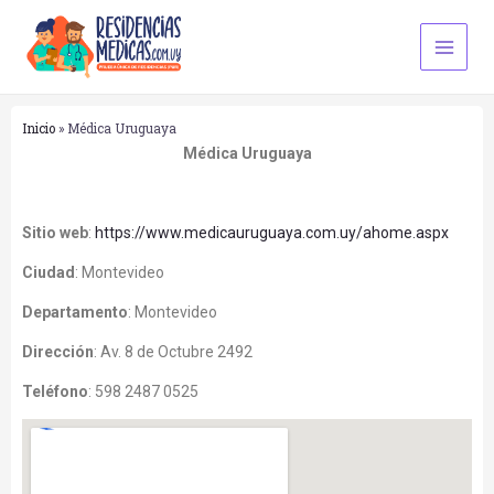
Ir
Main
al
Men
contenido
Inicio
»
Médica Uruguaya
Médica Uruguaya
Sitio web
:
https://www.medicauruguaya.com.uy/ahome.aspx
Ciudad
:
Montevideo
Departamento
:
Montevideo
Dirección
:
Av. 8 de Octubre 2492
Teléfono
:
598 2487 0525