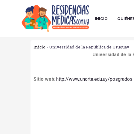
Ir
al
contenido
INICIO
QUIÉNE
Inicio
»
Universidad de la República de Uruguay – 
Universidad de la
Sitio web
:
http://www.unorte.edu.uy/posgrados